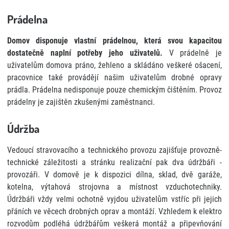
Prádelna
Domov disponuje vlastní prádelnou, která svou kapacitou
dostatečně naplní potřeby jeho uživatelů.
V prádelně je
uživatelům domova práno, žehleno a skládáno veškeré ošacení,
pracovnice také provádějí našim uživatelům drobné opravy
prádla. Prádelna nedisponuje pouze chemickým čištěním. Provoz
prádelny je zajištěn zkušenými zaměstnanci.
Údržba
Vedoucí stravovacího a technického provozu zajišťuje provozně-
technické záležitosti a stránku realizační pak dva údržbáři -
provozáři. V domově je k dispozici dílna, sklad, dvě garáže,
kotelna, výtahová strojovna a místnost vzduchotechniky.
Údržbáři vždy velmi ochotně vyjdou uživatelům vstříc při jejich
přáních ve věcech drobných oprav a montáží. Vzhledem k elektro
rozvodům podléhá údržbářům veškerá montáž a připevňování