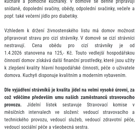
kuchaře a pomocné kuchařky. V domově se denně připravují
Úklid
snídaně, dopolední svačiny, obědy, odpolední svačinky, večeře a
Externí strávníci
popř. také večerní jídlo pro diabetiky.
Stížnosti
Vzhledem k držení živnostenského listu má domov možnost
Smlouva o poskytování služeb DS a DZR
připravovat stravu pro cizí strávníky. V domově se cizí strávníci
nestravují. Cena obědu pro cizí strávníky je od
Vnitřní oznamovací systém
1.4.2026 stanovena na 125,- Kč. Touto vedlejší hospodářskou
činností domov získává další finanční prostředky, které jsou užity
k zlepšení kvality hlavní hospodářské činnosti, péče o uživatele
domova. Kuchyň disponuje kvalitním a moderním vybavením.
Dle vyjádření strávníků je kvalita jídel na velmi vysoké úrovni, za
což vděčíme především umu našich zaměstnanců stravovacího
provozu.
Jídelní lístek sestavuje Stravovací komise v
měsíčních intervalech ve složení: vedoucí stravovacího a
technického provozu, vedoucí služeb, vedoucí zdravotní péče,
vedoucí sociální péče a všeobecná sestra.