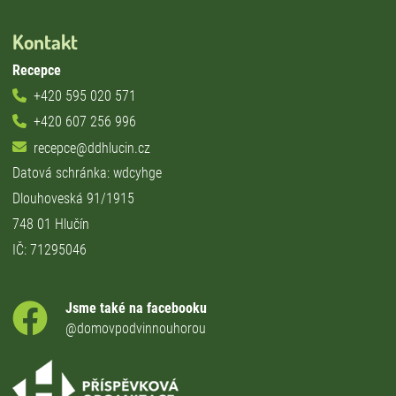
Kontakt
Recepce
+420 595 020 571
+420 607 256 996
recepce@ddhlucin.cz
Datová schránka: wdcyhge
Dlouhoveská 91/1915
748 01 Hlučín
IČ: 71295046
Jsme také na facebooku
@domovpodvinnouhorou