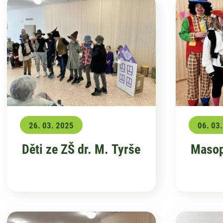
26. 03. 2025
06. 03
Děti ze ZŠ dr. M. Tyrše
Masop