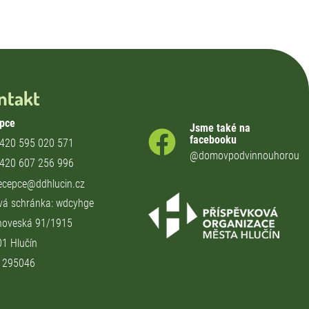
ntakt
pce
Jsme také na
facebooku
420 595 020 571
@domovpodvinnouhorou
420 607 256 996
ecepce@ddhlucin.cz
vá schránka: wdcyhge
hoveská 91/1915
01 Hlučín
71295046