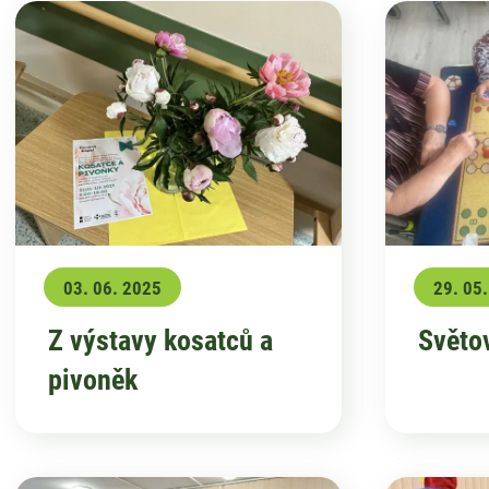
03. 06. 2025
29. 05
Z výstavy kosatců a
Světov
pivoněk