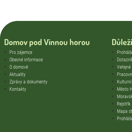
Domov pod Vinnou horou
Důlež
Pro zájemce
Prohláše
Obecné informace
Dotazní
O domově
Veřejné
Aktuality
Pracovní
Zprávy a dokumenty
Kulturn
Kontakty
Město H
Moravsk
Rejstřík
Mapa st
Prohláš