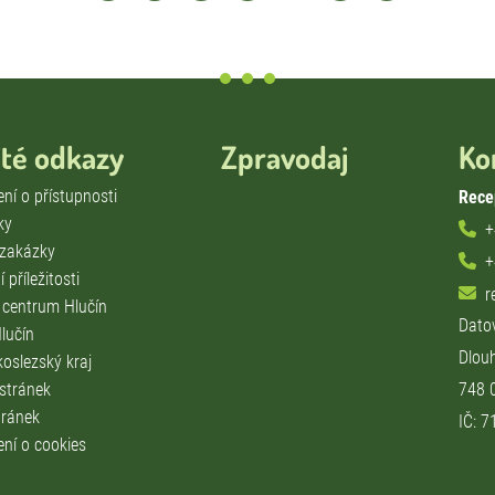
ité odkazy
Zpravodaj
Ko
ní o přístupnosti
Rece
ky
+
 zakázky
+
 příležitosti
r
í centrum Hlučín
Dato
lučín
Dlou
oslezský kraj
 stránek
748 
ránek
IČ: 
ení o cookies