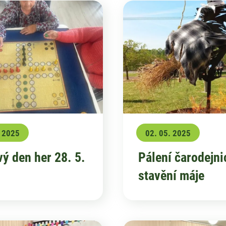
. 2025
02. 05. 2025
ý den her 28. 5.
Pálení čarodejni
stavění máje