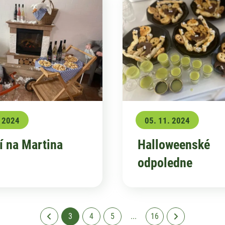
. 2024
05. 11. 2024
í na Martina
Halloweenské
odpoledne
3
4
5
...
16