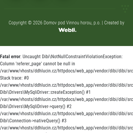
Copyright © 2026 Domov pod Vinnou horou, p.o. | Created by
Fatal error
: Uncaught Dibi\NotNullConstraintViolationException:
Column 'referer_page' cannot be null in
/var/www/vhosts/ddhlucin.cz/httpdocs/web_app/vendor/dibi/dibi/src/
Stack trace: #0
/var/www/vhosts/ddhlucin.cz/httpdocs/web_app/vendor/dibi/dibi/src/
Dibi\Drivers\MySqliDriver::createException() #1
/var/www/vhosts/ddhlucin.cz/httpdocs/web_app/vendor/dibi/dibi/src
Dibi\Drivers\MySqliDriver->query() #2
/var/www/vhosts/ddhlucin.cz/httpdocs/web_app/vendor/dibi/dibi/src
Dibi\Connection->nativeQuery() #3
/var/www/vhosts/ddhlucin.cz/httpdocs/web_app/vendor/dibi/dibi/src/