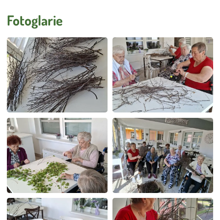
Úklid
Externí strávníci
Fotoglarie
Stížnosti
Smlouva o poskytování služeb DS a DZR
Vnitřní oznamovací systém