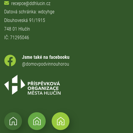
recepce@ddhlucin.cz
Datová schránka: wdcyhge
Dlouhoveská 91/1915
748 01 Hlučín
IČ: 71295046
Jsme také na facebooku
@domovpodvinnouhorou