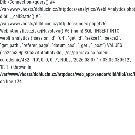
Dibi\Connection->query() #4
/var/www/vhosts/ddhlucin.cz/httpdocs/analytics/WebliAnalytics.php(
dibi::__callStatic() #5
/var/www/vhosts/ddhlucin.cz/httpdocs/index.php(426):
WebliAnalytics::ziskejNavstevu() #6 {main} SQL: INSERT INTO
webli_analytics (`session_id`, `url`, `get_id`, `sekce1`, `sekce2`,
`get_path`, `referer_page`, `datum_cas`, `_get`, `_post`) VALUES
('cn2cm3l9p93m57if5fmhofv3lq', '/cs/priprava-na-paleni-
carodejnic/482-r-10', 0, 0, 0, '/', NULL, '2026-08-07 17:03:05.380512',
'[]', '[]') thrown in
/var/www/vhosts/ddhlucin.cz/httpdocs/web_app/vendor/dibi/dibi/src/D
on line
174