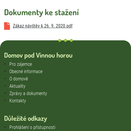
Úklid
Externí strávníci
Dokumenty ke stažení
Stížnosti
Zákaz návštěv k 26. 9. 2020.pdf
Smlouva o poskytování služeb DS a DZR
Vnitřní oznamovací systém
Domov pod Vinnou horou
Pro zájemce
Obecné informace
O domově
Aktuality
Zprávy a dokumenty
Kontakty
Důležité odkazy
Prohlášení o přístupnosti