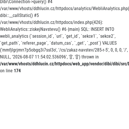
Dibi\Connection->query() #4
/var/www/vhosts/ddhlucin.cz/httpdocs/analytics/WebliAnalytics.php(
dibi::__callStatic() #5
/var/www/vhosts/ddhlucin.cz/httpdocs/index.php(426):
WebliAnalytics::ziskejNavstevu() #6 {main} SQL: INSERT INTO
webli_analytics (`session_id`, `url`, `get_id`, `sekce1`, `sekce2`,
`get_path`, `referer_page`, `datum_cas`, `_get`, `_post`) VALUES
('mmfjlgrjmrr7p5obgq3i7ssl3o', '/cs/zakaz-navstev/285-r-5', 0, 0, 0, '/',
NULL, '2026-08-07 11:54:02.536096', '[]', '[]') thrown in
/var/www/vhosts/ddhlucin.cz/httpdocs/web_app/vendor/dibi/dibi/src/D
on line
174