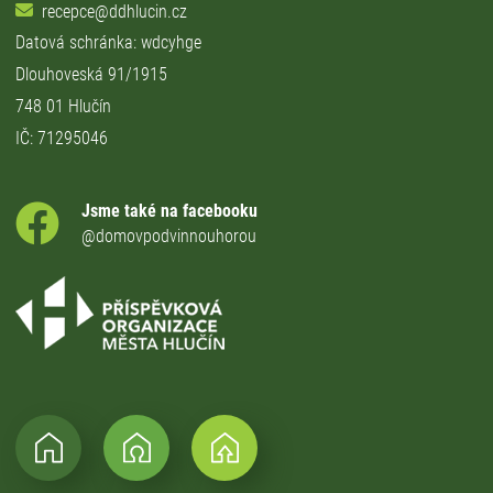
recepce@ddhlucin.cz
Datová schránka: wdcyhge
Dlouhoveská 91/1915
748 01 Hlučín
IČ: 71295046
Jsme také na facebooku
@domovpodvinnouhorou