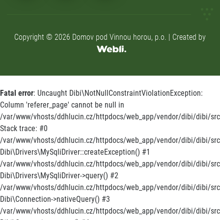
Copyright © 2026 Domov pod Vinnou horou, p.o. | Created by
Fatal error
: Uncaught Dibi\NotNullConstraintViolationException:
Column 'referer_page' cannot be null in
/var/www/vhosts/ddhlucin.cz/httpdocs/web_app/vendor/dibi/dibi/src/
Stack trace: #0
/var/www/vhosts/ddhlucin.cz/httpdocs/web_app/vendor/dibi/dibi/src/
Dibi\Drivers\MySqliDriver::createException() #1
/var/www/vhosts/ddhlucin.cz/httpdocs/web_app/vendor/dibi/dibi/src
Dibi\Drivers\MySqliDriver->query() #2
/var/www/vhosts/ddhlucin.cz/httpdocs/web_app/vendor/dibi/dibi/src
Dibi\Connection->nativeQuery() #3
/var/www/vhosts/ddhlucin.cz/httpdocs/web_app/vendor/dibi/dibi/src/