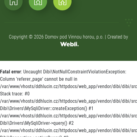
Copyright © 2026 Domov pod Vinnou horou, p.o. | Created by
Fatal error
: Uncaught Dibi\NotNullConstraintViolationException:
Column 'referer_page' cannot be null in
/var/www/vhosts/ddhlucin.cz/httpdocs/web_app/vendor/dibi/dibi/src/
Stack trace: #0
/var/www/vhosts/ddhlucin.cz/httpdocs/web_app/vendor/dibi/dibi/src/
Dibi\Drivers\MySqliDriver::createException() #1
/var/www/vhosts/ddhlucin.cz/httpdocs/web_app/vendor/dibi/dibi/src
Dibi\Drivers\MySqliDriver->query() #2
/var/www/vhosts/ddhlucin.cz/httpdocs/web_app/vendor/dibi/dibi/src