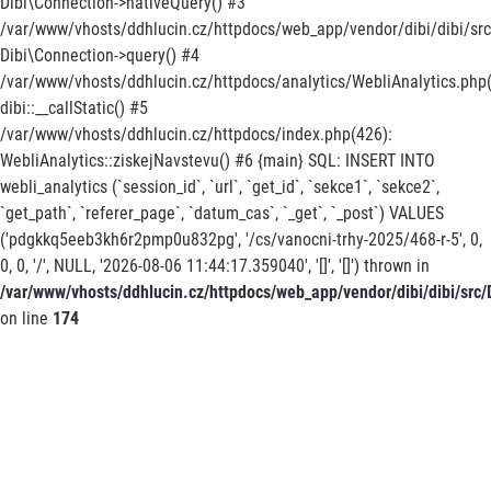
Dibi\Connection->nativeQuery() #3
/var/www/vhosts/ddhlucin.cz/httpdocs/web_app/vendor/dibi/dibi/src/
Dibi\Connection->query() #4
/var/www/vhosts/ddhlucin.cz/httpdocs/analytics/WebliAnalytics.php(
dibi::__callStatic() #5
/var/www/vhosts/ddhlucin.cz/httpdocs/index.php(426):
WebliAnalytics::ziskejNavstevu() #6 {main} SQL: INSERT INTO
webli_analytics (`session_id`, `url`, `get_id`, `sekce1`, `sekce2`,
`get_path`, `referer_page`, `datum_cas`, `_get`, `_post`) VALUES
('pdgkkq5eeb3kh6r2pmp0u832pg', '/cs/vanocni-trhy-2025/468-r-5', 0,
0, 0, '/', NULL, '2026-08-06 11:44:17.359040', '[]', '[]') thrown in
/var/www/vhosts/ddhlucin.cz/httpdocs/web_app/vendor/dibi/dibi/src/D
on line
174