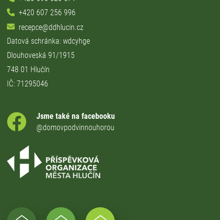
+420 607 256 996
recepce@ddhlucin.cz
Datová schránka: wdcyhge
Dlouhoveská 91/1915
748 01 Hlučín
IČ: 71295046
Jsme také na facebooku
@domovpodvinnouhorou