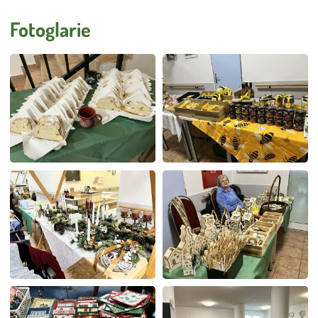
Úklid
Externí strávníci
Fotoglarie
Stížnosti
Smlouva o poskytování služeb DS a DZR
Vnitřní oznamovací systém