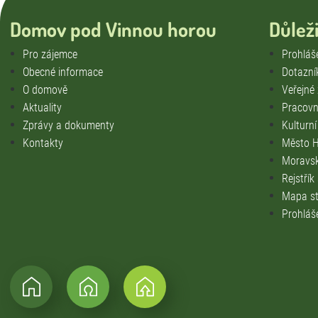
Domov pod Vinnou horou
Důlež
Pro zájemce
Prohláše
Obecné informace
Dotazní
O domově
Veřejné
Aktuality
Pracovní
Zprávy a dokumenty
Kulturn
Kontakty
Město H
Moravsk
Rejstřík
Mapa st
Prohláš