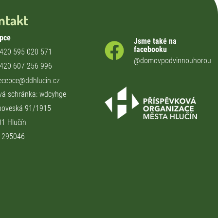
ntakt
pce
Jsme také na
facebooku
420 595 020 571
@domovpodvinnouhorou
420 607 256 996
ecepce@ddhlucin.cz
vá schránka: wdcyhge
hoveská 91/1915
01 Hlučín
71295046