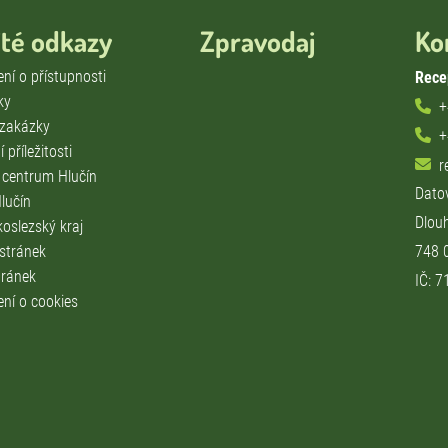
ité odkazy
Zpravodaj
Ko
ní o přístupnosti
Rece
ky
+
 zakázky
+
 příležitosti
r
í centrum Hlučín
Dato
lučín
Dlou
oslezský kraj
 stránek
748 
ránek
IČ: 
ení o cookies