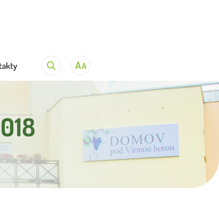
takty
2018