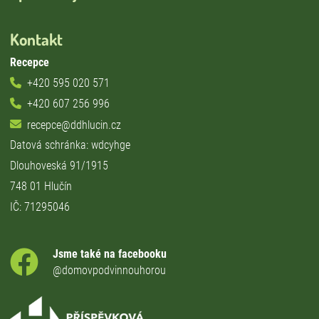
Kontakt
Recepce
+420 595 020 571
+420 607 256 996
recepce@ddhlucin.cz
Datová schránka: wdcyhge
Dlouhoveská 91/1915
748 01 Hlučín
IČ: 71295046
Jsme také na facebooku
@domovpodvinnouhorou