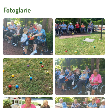
Úklid
Externí strávníci
Fotoglarie
Stížnosti
Smlouva o poskytování služeb DS a DZR
Vnitřní oznamovací systém