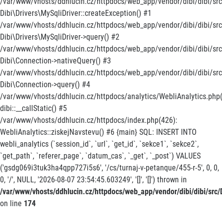
/var/www/vhosts/ddhlucin.cz/httpdocs/web_app/vendor/dibi/dibi/src/
Dibi\Drivers\MySqliDriver::createException() #1
/var/www/vhosts/ddhlucin.cz/httpdocs/web_app/vendor/dibi/dibi/src
Dibi\Drivers\MySqliDriver->query() #2
/var/www/vhosts/ddhlucin.cz/httpdocs/web_app/vendor/dibi/dibi/src
Dibi\Connection->nativeQuery() #3
/var/www/vhosts/ddhlucin.cz/httpdocs/web_app/vendor/dibi/dibi/src/
Dibi\Connection->query() #4
/var/www/vhosts/ddhlucin.cz/httpdocs/analytics/WebliAnalytics.php(
dibi::__callStatic() #5
/var/www/vhosts/ddhlucin.cz/httpdocs/index.php(426):
WebliAnalytics::ziskejNavstevu() #6 {main} SQL: INSERT INTO
webli_analytics (`session_id`, `url`, `get_id`, `sekce1`, `sekce2`,
`get_path`, `referer_page`, `datum_cas`, `_get`, `_post`) VALUES
('gsdg069i3tuk3ha4qpp727i5s6', '/cs/turnaj-v-petanque/455-r-5', 0, 0,
0, '/', NULL, '2026-08-07 23:54:45.603249', '[]', '[]') thrown in
/var/www/vhosts/ddhlucin.cz/httpdocs/web_app/vendor/dibi/dibi/src/D
on line
174