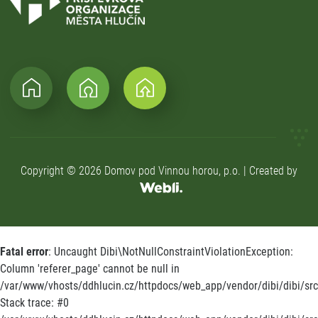
Copyright © 2026 Domov pod Vinnou horou, p.o. | Created by
Fatal error
: Uncaught Dibi\NotNullConstraintViolationException:
Column 'referer_page' cannot be null in
/var/www/vhosts/ddhlucin.cz/httpdocs/web_app/vendor/dibi/dibi/src/
Stack trace: #0