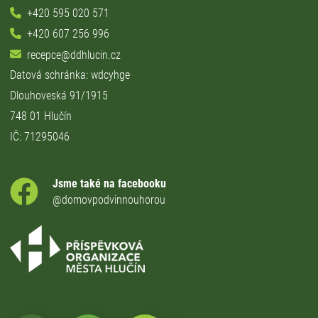
+420 595 020 571
+420 607 256 996
recepce@ddhlucin.cz
Datová schránka: wdcyhge
Dlouhoveská 91/1915
748 01 Hlučín
IČ: 71295046
Jsme také na facebooku
@domovpodvinnouhorou