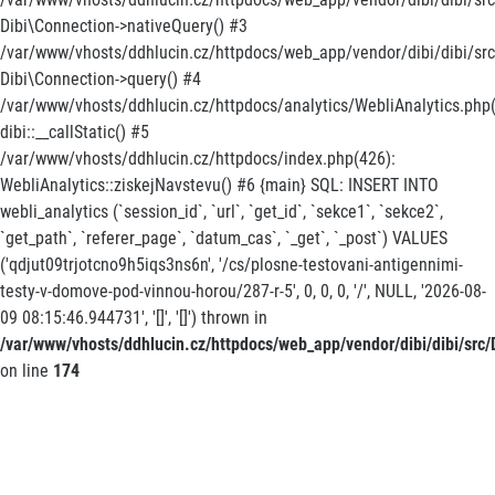
Dibi\Connection->nativeQuery() #3
/var/www/vhosts/ddhlucin.cz/httpdocs/web_app/vendor/dibi/dibi/src/
Dibi\Connection->query() #4
/var/www/vhosts/ddhlucin.cz/httpdocs/analytics/WebliAnalytics.php(
dibi::__callStatic() #5
/var/www/vhosts/ddhlucin.cz/httpdocs/index.php(426):
WebliAnalytics::ziskejNavstevu() #6 {main} SQL: INSERT INTO
webli_analytics (`session_id`, `url`, `get_id`, `sekce1`, `sekce2`,
`get_path`, `referer_page`, `datum_cas`, `_get`, `_post`) VALUES
('qdjut09trjotcno9h5iqs3ns6n', '/cs/plosne-testovani-antigennimi-
testy-v-domove-pod-vinnou-horou/287-r-5', 0, 0, 0, '/', NULL, '2026-08-
09 08:15:46.944731', '[]', '[]') thrown in
/var/www/vhosts/ddhlucin.cz/httpdocs/web_app/vendor/dibi/dibi/src/D
on line
174