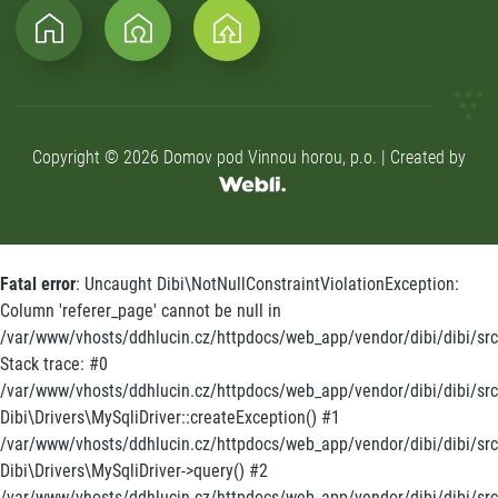
Copyright © 2026 Domov pod Vinnou horou, p.o. | Created by
Fatal error
: Uncaught Dibi\NotNullConstraintViolationException:
Column 'referer_page' cannot be null in
/var/www/vhosts/ddhlucin.cz/httpdocs/web_app/vendor/dibi/dibi/src/
Stack trace: #0
/var/www/vhosts/ddhlucin.cz/httpdocs/web_app/vendor/dibi/dibi/src/
Dibi\Drivers\MySqliDriver::createException() #1
/var/www/vhosts/ddhlucin.cz/httpdocs/web_app/vendor/dibi/dibi/src
Dibi\Drivers\MySqliDriver->query() #2
/var/www/vhosts/ddhlucin.cz/httpdocs/web_app/vendor/dibi/dibi/src