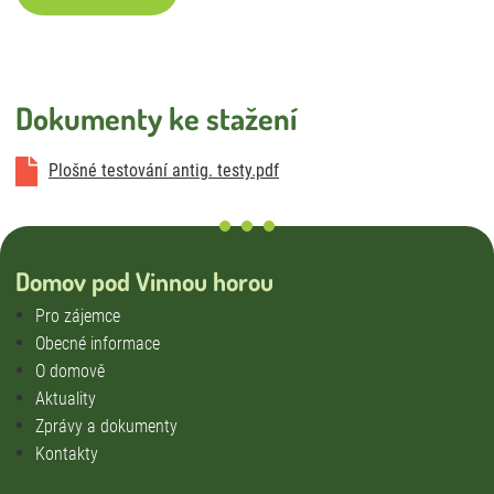
Úklid
Externí strávníci
Stížnosti
Dokumenty ke stažení
Smlouva o poskytování služeb DS a DZR
Vnitřní oznamovací systém
Plošné testování antig. testy.pdf
Domov pod Vinnou horou
Pro zájemce
Obecné informace
O domově
Aktuality
Zprávy a dokumenty
Kontakty