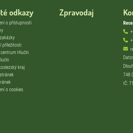
ité odkazy
Zpravodaj
Ko
ní o přístupnosti
Rece
ky
+
 zakázky
+
 příležitosti
r
í centrum Hlučín
Dato
lučín
Dlou
oslezský kraj
 stránek
748 
ránek
IČ: 
ení o cookies