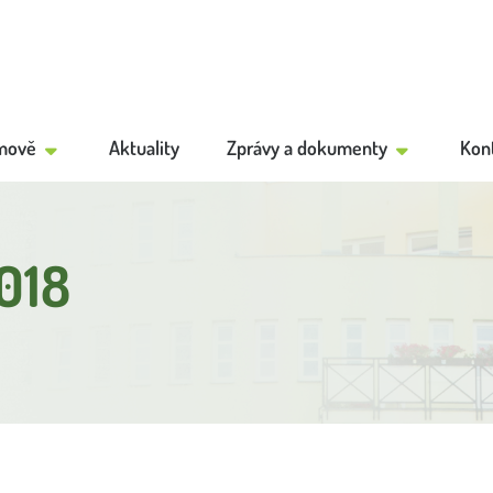
mově
Aktuality
Zprávy a dokumenty
Kon
2018