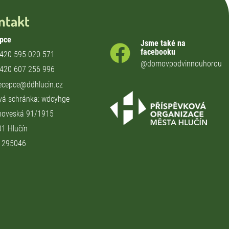
ntakt
pce
Jsme také na
facebooku
420 595 020 571
@domovpodvinnouhorou
420 607 256 996
ecepce@ddhlucin.cz
vá schránka: wdcyhge
hoveská 91/1915
01 Hlučín
71295046