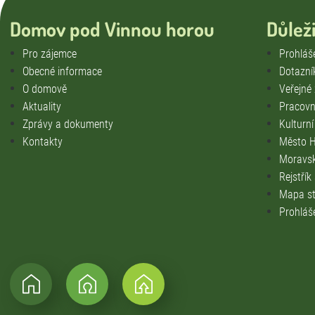
Domov pod Vinnou horou
Důlež
Pro zájemce
Prohláše
Obecné informace
Dotazní
O domově
Veřejné
Aktuality
Pracovní
Zprávy a dokumenty
Kulturn
Kontakty
Město H
Moravsk
Rejstřík
Mapa st
Prohláš