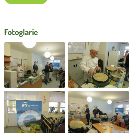
Úklid
Externí strávníci
Stížnosti
Fotoglarie
Smlouva o poskytování služeb DS a DZR
Vnitřní oznamovací systém