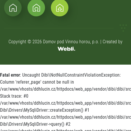
Copyright © 2026 Domov pod Vinnou horou, p.o. | Created by
Fatal error
: Uncaught Dibi\NotNullConstraintViolationException:
Column 'referer_page' cannot be null in
/var/www/vhosts/ddhlucin.cz/httpdocs/web_app/vendor/dibi/dibi/src/
Stack trace: #0
/var/www/vhosts/ddhlucin.cz/httpdocs/web_app/vendor/dibi/dibi/src/
Dibi\Drivers\MySqliDriver::createException() #1
/var/www/vhosts/ddhlucin.cz/httpdocs/web_app/vendor/dibi/dibi/src
Dibi\Drivers\MySqliDriver->query() #2