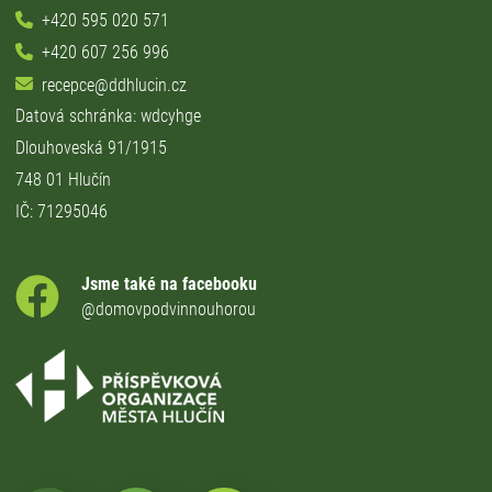
+420 595 020 571
+420 607 256 996
recepce@ddhlucin.cz
Datová schránka: wdcyhge
Dlouhoveská 91/1915
748 01 Hlučín
IČ: 71295046
Jsme také na facebooku
@domovpodvinnouhorou