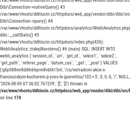
/var/www/vhosts/ddhlucin.cz/httpdocs/web_app/vendor/dibi/dibi/src
Dibi\Connection->nativeQuery() #3
/var/www/vhosts/ddhlucin.cz/httpdocs/web_app/vendor/dibi/dibi/src/
Dibi\Connection->query() #4
/var/www/vhosts/ddhlucin.cz/httpdocs/analytics/WebliAnalytics.php(
dibi::__callStatic() #5
/var/www/vhosts/ddhlucin.cz/httpdocs/index.php(426):
WebliAnalytics::ziskejNavstevu() #6 {main} SQL: INSERT INTO
webli_analytics (`session_id`, `url`, `get_id`, `sekce1`, `sekce2`,
`get_path`, `referer_page`, `datum_cas`, `_get`, `_post`) VALUES
('g6p588mr8dd6i66prm8vbl615m', '/cs/netradicni-akce-s-
francouzskym-kucharem-p-yves-le-guevellou/102-r-5', 0, 0, 0, '/', NULL,
'2026-08-09 07:36:02.767239', '[]', '[]') thrown in
/var/www/vhosts/ddhlucin.cz/httpdocs/web_app/vendor/dibi/dibi/src/D
on line
174