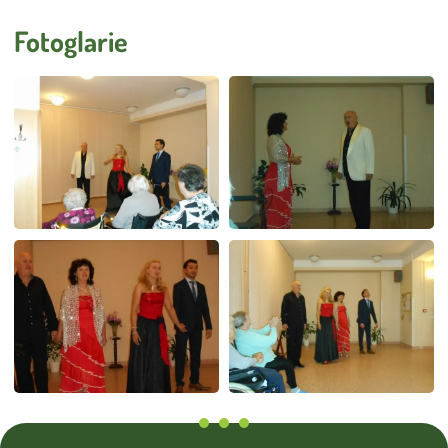
Úklid
Externí strávníci
Fotoglarie
Stížnosti
Smlouva o poskytování služeb DS a DZR
Vnitřní oznamovací systém