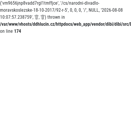
('vm9656jnp8vadd7rgl1tmffjce', '/cs/narodni-divadlo-
moravskoslezske-18-10-2017/92-r-5', 0, 0, 0, '/', NULL, '2026-08-08
10:07:57.238759', '[]', '[]') thrown in
/var/www/vhosts/ddhlucin.cz/httpdocs/web_app/vendor/dibi/dibi/src/D
on line
174