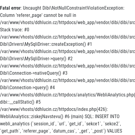
Fatal error
: Uncaught Dibi\NotNullConstraintViolationException:
Column 'referer_page' cannot be null in
/var/www/vhosts/ddhlucin.cz/httpdocs/web_app/vendor/dibi/dibi/src/
Stack trace: #0
/var/www/vhosts/ddhlucin.cz/httpdocs/web_app/vendor/dibi/dibi/src/
Dibi\Drivers\MySqliDriver::createException() #1
/var/www/vhosts/ddhlucin.cz/httpdocs/web_app/vendor/dibi/dibi/src
Dibi\Drivers\MySqliDriver->query() #2
/var/www/vhosts/ddhlucin.cz/httpdocs/web_app/vendor/dibi/dibi/src
Dibi\Connection->nativeQuery() #3
/var/www/vhosts/ddhlucin.cz/httpdocs/web_app/vendor/dibi/dibi/src/
Dibi\Connection->query() #4
/var/www/vhosts/ddhlucin.cz/httpdocs/analytics/WebliAnalytics.php(
dibi::__callStatic() #5
/var/www/vhosts/ddhlucin.cz/httpdocs/index.php(426):
WebliAnalytics::ziskejNavstevu() #6 {main} SQL: INSERT INTO
webli_analytics (`session_id`, `url`, `get_id`, `sekce1`, `sekce2`,
`get_path`, `referer_page`, `datum_cas`, `_get`, `_post`) VALUES