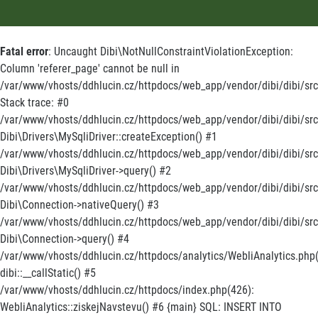
Fatal error
: Uncaught Dibi\NotNullConstraintViolationException:
Column 'referer_page' cannot be null in
/var/www/vhosts/ddhlucin.cz/httpdocs/web_app/vendor/dibi/dibi/src/
Stack trace: #0
/var/www/vhosts/ddhlucin.cz/httpdocs/web_app/vendor/dibi/dibi/src/
Dibi\Drivers\MySqliDriver::createException() #1
/var/www/vhosts/ddhlucin.cz/httpdocs/web_app/vendor/dibi/dibi/src
Dibi\Drivers\MySqliDriver->query() #2
/var/www/vhosts/ddhlucin.cz/httpdocs/web_app/vendor/dibi/dibi/src
Dibi\Connection->nativeQuery() #3
/var/www/vhosts/ddhlucin.cz/httpdocs/web_app/vendor/dibi/dibi/src/
Dibi\Connection->query() #4
/var/www/vhosts/ddhlucin.cz/httpdocs/analytics/WebliAnalytics.php(
dibi::__callStatic() #5
/var/www/vhosts/ddhlucin.cz/httpdocs/index.php(426):
WebliAnalytics::ziskejNavstevu() #6 {main} SQL: INSERT INTO