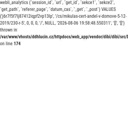
webli_analytics (`session_id`, `url`, `get_id`, `sekce1`, `sekce2`,
`get_path`, `referer_page`, `datum_cas`, `_get`, `_post`) VALUES
('j6r7f5f7lj87412iqpf2vp13lp', '/cs/mikulas-cert-andel-v-domove-5-12-
2019/230-r-5', 0, 0, 0, '/', NULL, '2026-08-06 19:58:48.550311', '[]', '[]')
thrown in
/var/www/vhosts/ddhlucin.cz/httpdocs/web_app/vendor/dibi/dibi/src/D
on line
174