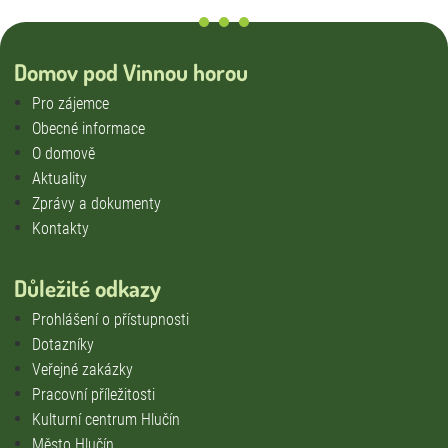
Úklid
Externí strávníci
Domov pod Vinnou horou
Stížnosti
Pro zájemce
Smlouva o poskytování služeb DS a DZR
Obecné informace
Vnitřní oznamovací systém
O domově
Aktuality
Zprávy a dokumenty
Kontakty
Důležité odkazy
Prohlášení o přístupnosti
Dotazníky
Veřejné zakázky
Pracovní příležitosti
Kulturní centrum Hlučín
Město Hlučín