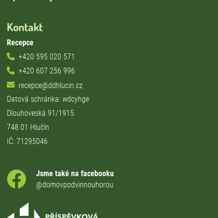
Kontakt
Recepce
+420 595 020 571
+420 607 256 996
recepce@ddhlucin.cz
Datová schránka: wdcyhge
Dlouhoveská 91/1915
748 01 Hlučín
IČ: 71295046
Jsme také na facebooku
@domovpodvinnouhorou