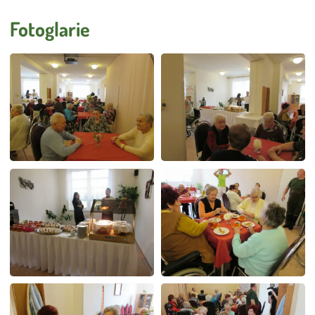
Úklid
Externí strávníci
Fotoglarie
Stížnosti
Smlouva o poskytování služeb DS a DZR
Vnitřní oznamovací systém