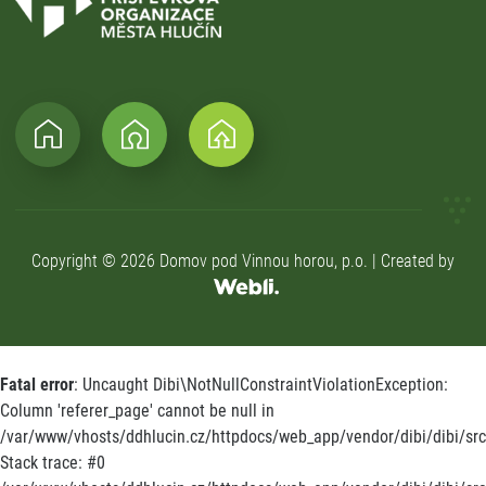
Copyright © 2026 Domov pod Vinnou horou, p.o. | Created by
Fatal error
: Uncaught Dibi\NotNullConstraintViolationException:
Column 'referer_page' cannot be null in
/var/www/vhosts/ddhlucin.cz/httpdocs/web_app/vendor/dibi/dibi/src/
Stack trace: #0