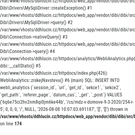
/var/www/vhosts/ddhlucin.cz/httpdocs/web_app/vendor/dibi/dibi/src/
Dibi\Drivers\MySqliDriver::createException() #1
/var/www/vhosts/ddhlucin.cz/httpdocs/web_app/vendor/dibi/dibi/src
Dibi\Drivers\MySqliDriver->query() #2
/var/www/vhosts/ddhlucin.cz/httpdocs/web_app/vendor/dibi/dibi/src
Dibi\Connection->nativeQuery() #3
/var/www/vhosts/ddhlucin.cz/httpdocs/web_app/vendor/dibi/dibi/src/
Dibi\Connection->query() #4
/var/www/vhosts/ddhlucin.cz/httpdocs/analytics/WebliAnalytics.php(
dibi::__callStatic() #5
/var/www/vhosts/ddhlucin.cz/httpdocs/index.php(426):
WebliAnalytics::ziskejNavstevu() #6 {main} SQL: INSERT INTO
webli_analytics (`session_id`, `url`, `get_id`, `sekce1`, `sekce2`,
`get_path`, `referer_page`, `datum_cas`, `_get`, `_post`) VALUES
('6q6e75ci2hv2nm8qi0jm6ke44b', '/cs/mdz-v-domove-9-3-2020/254-r-
5', 0, 0, 0, '/', NULL, '2026-08-08 10:07:03.691187', '[]', '[]') thrown in
/var/www/vhosts/ddhlucin.cz/httpdocs/web_app/vendor/dibi/dibi/src/D
on line
174