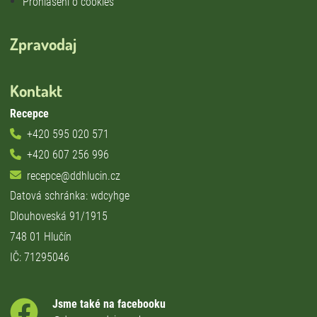
Prohlášení o cookies
Zpravodaj
Kontakt
Recepce
+420 595 020 571
+420 607 256 996
recepce@ddhlucin.cz
Datová schránka: wdcyhge
Dlouhoveská 91/1915
748 01 Hlučín
IČ: 71295046
Jsme také na facebooku