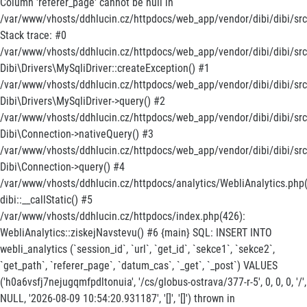
Column 'referer_page' cannot be null in
/var/www/vhosts/ddhlucin.cz/httpdocs/web_app/vendor/dibi/dibi/src/
Stack trace: #0
/var/www/vhosts/ddhlucin.cz/httpdocs/web_app/vendor/dibi/dibi/src/
Dibi\Drivers\MySqliDriver::createException() #1
/var/www/vhosts/ddhlucin.cz/httpdocs/web_app/vendor/dibi/dibi/src
Dibi\Drivers\MySqliDriver->query() #2
/var/www/vhosts/ddhlucin.cz/httpdocs/web_app/vendor/dibi/dibi/src
Dibi\Connection->nativeQuery() #3
/var/www/vhosts/ddhlucin.cz/httpdocs/web_app/vendor/dibi/dibi/src/
Dibi\Connection->query() #4
/var/www/vhosts/ddhlucin.cz/httpdocs/analytics/WebliAnalytics.php(
dibi::__callStatic() #5
/var/www/vhosts/ddhlucin.cz/httpdocs/index.php(426):
WebliAnalytics::ziskejNavstevu() #6 {main} SQL: INSERT INTO
webli_analytics (`session_id`, `url`, `get_id`, `sekce1`, `sekce2`,
`get_path`, `referer_page`, `datum_cas`, `_get`, `_post`) VALUES
('h0a6vsfj7nejugqmfpdltonuia', '/cs/globus-ostrava/377-r-5', 0, 0, 0, '/',
NULL, '2026-08-09 10:54:20.931187', '[]', '[]') thrown in