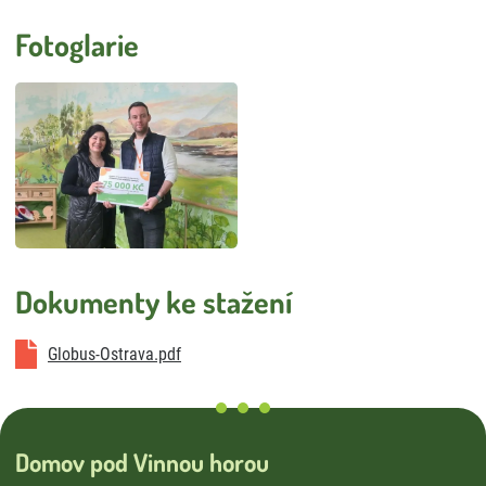
Úklid
Externí strávníci
Fotoglarie
Stížnosti
Smlouva o poskytování služeb DS a DZR
Vnitřní oznamovací systém
Dokumenty ke stažení
Globus-Ostrava.pdf
Domov pod Vinnou horou