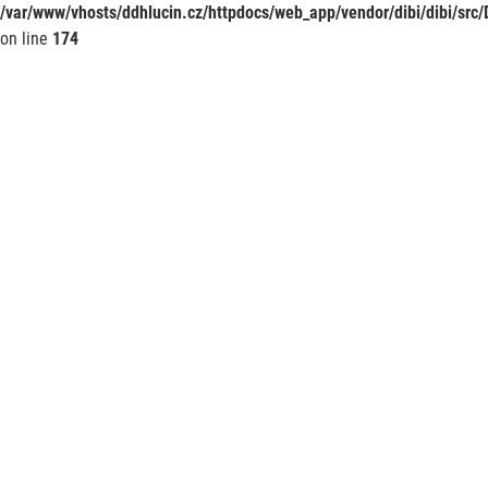
/var/www/vhosts/ddhlucin.cz/httpdocs/web_app/vendor/dibi/dibi/src/D
on line
174