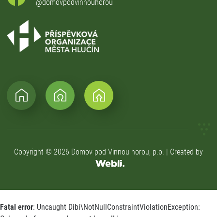
@domovpodvinnouhorou
Copyright © 2026 Domov pod Vinnou horou, p.o. | Created by
Fatal error
: Uncaught Dibi\NotNullConstraintViolationException: