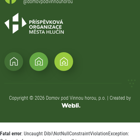
@domovpodvinnouhorou
Copyright © 2026 Domov pod Vinnou horou, p.o. | Created by
Fatal error
: Uncaught Dibi\NotNullConstraintViolationException: