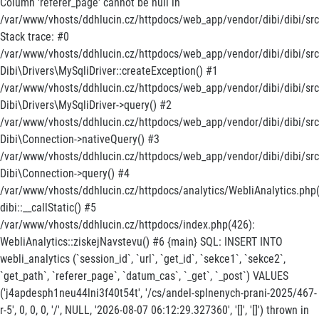
Column 'referer_page' cannot be null in
/var/www/vhosts/ddhlucin.cz/httpdocs/web_app/vendor/dibi/dibi/src/
Stack trace: #0
/var/www/vhosts/ddhlucin.cz/httpdocs/web_app/vendor/dibi/dibi/src/
Dibi\Drivers\MySqliDriver::createException() #1
/var/www/vhosts/ddhlucin.cz/httpdocs/web_app/vendor/dibi/dibi/src
Dibi\Drivers\MySqliDriver->query() #2
/var/www/vhosts/ddhlucin.cz/httpdocs/web_app/vendor/dibi/dibi/src
Dibi\Connection->nativeQuery() #3
/var/www/vhosts/ddhlucin.cz/httpdocs/web_app/vendor/dibi/dibi/src/
Dibi\Connection->query() #4
/var/www/vhosts/ddhlucin.cz/httpdocs/analytics/WebliAnalytics.php(
dibi::__callStatic() #5
/var/www/vhosts/ddhlucin.cz/httpdocs/index.php(426):
WebliAnalytics::ziskejNavstevu() #6 {main} SQL: INSERT INTO
webli_analytics (`session_id`, `url`, `get_id`, `sekce1`, `sekce2`,
`get_path`, `referer_page`, `datum_cas`, `_get`, `_post`) VALUES
('j4apdesph1neu44lni3f40t54t', '/cs/andel-splnenych-prani-2025/467-
r-5', 0, 0, 0, '/', NULL, '2026-08-07 06:12:29.327360', '[]', '[]') thrown in