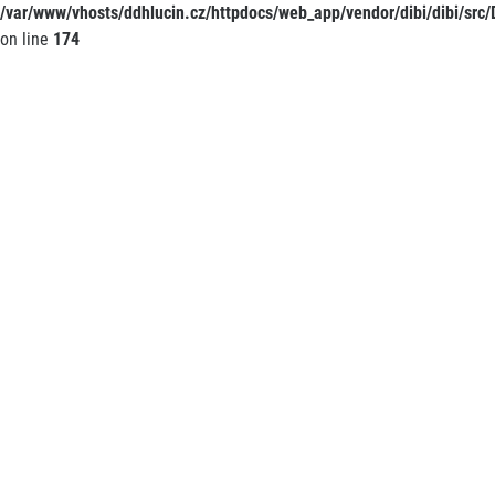
/var/www/vhosts/ddhlucin.cz/httpdocs/web_app/vendor/dibi/dibi/src/D
on line
174