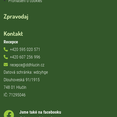
Prohlášení o cookies
Zpravodaj
Kontakt
Recepce
+420 595 020 571
+420 607 256 996
recepce@ddhlucin.cz
Datová schránka: wdcyhge
Dlouhoveská 91/1915
748 01 Hlučín
IČ: 71295046
Jsme také na facebooku