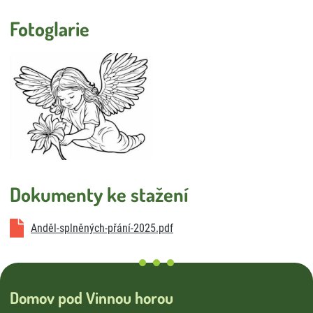
Úklid
Externí strávníci
Fotoglarie
Stížnosti
Smlouva o poskytování služeb DS a DZR
Vnitřní oznamovací systém
Dokumenty ke stažení
Anděl-splněných-přání-2025.pdf
Domov pod Vinnou horou