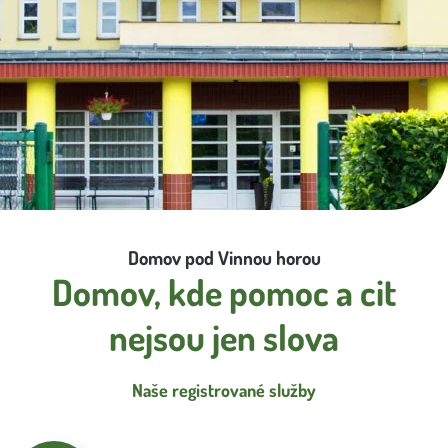
Úklid
Externí strávníci
Stížnosti
Smlouva o poskytování služeb DS a DZR
Vnitřní oznamovací systém
Domov pod Vinnou horou
Domov, kde pomoc a cit
nejsou jen slova
Naše registrované služby