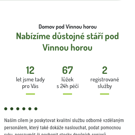
Domov pod Vinnou horou
Nabízíme důstojné stáří pod
Vinnou horou
15
86
3
let jsme tady
lůžek
registrované
pro Vás
s 24h péčí
služby
Naším cílem je poskytovat kvalitní službu odborně vzdělaným
personálem, který také dokáže naslouchat, podat pomocnou
ruku, porozumět či pochopit stesky dnešních seniorů.